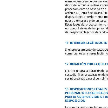
ejemplo, en caso de que un vis
datos de la mutua u otras inform
procesamiento se basaría en el a
artículo 6 I, letra f del RGPD. 
disposiciones anteriormente men
nuestra empresa o de un tercero
Estas fases del procesamiento 
europeo. Éste es de la opinión 
del responsable (considerando 4
11. INTERESES LEGÍTIMOS E
S iel procesamiento de datos de 
comercial es un interés legítim
12. DURACIÓN POR LA QUE 
El criterio para la duración del
custodia. Tras la expiración de
ser necesarios para el cumplimi
13. DISPOSICIONES LEGALES
PERSONAL; NECESARIEDAD P
PUESTA A DISPOSICIÓN DE D
DISPOSICIÓN
Le comunicamos que la puesta a 