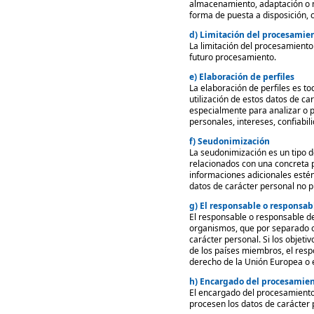
almacenamiento, adaptación o mo
forma de puesta a disposición, c
d) Limitación del procesamie
La limitación del procesamiento
futuro procesamiento.
e) Elaboración de perfiles
La elaboración de perfiles es t
utilización de estos datos de c
especialmente para analizar o p
personales, intereses, confiabi
f) Seudonimización
La seudonimización es un tipo d
relacionados con una concreta p
informaciones adicionales esté
datos de carácter personal no p
g) El responsable o responsa
El responsable o responsable del
organismos, que por separado o
carácter personal. Si los objeti
de los países miembros, el res
derecho de la Unión Europea o 
h) Encargado del procesamie
El encargado del procesamiento 
procesen los datos de carácter 