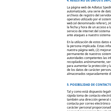
4. REGISTRO DE DATOS E I
La página web de Adlatus Spedit
automatizado, una serie de dat
archivos de registro del servidor
operativo utilizado por el siste
web (el denominado referer), (4
la fecha y hora de un acceso a l
servicio de internet del sistem
ante ataques a nuestro sistema 
En la utilización de estos dato
la persona implicada. Estas in
nuestra página web, (2) mejorar 
permanente de nuestros sistemas
autoridades competentes las inf
recopilados anónimamente, serán
para aumentar la protección y l
de los datos de carácter person
almacenados separadamente de 
5. POSIBILIDAD DE CONTACT
Tal y como está dispuesto lega
rápida toma de contacto electr
también una dirección general d
contacta por correo electrónico
carácter personal proporcionad